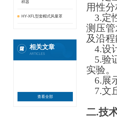
样器
用性分析
3.
定
HY-XFL型套帽式风量罩
测压管
及沿程能
相关文章
4.
设
ARTICLES
5.
验
实验。
6.
展
7.
文
查看全部
二
.
技