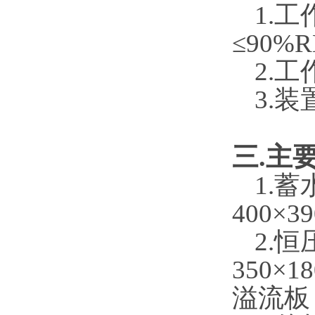
1.
工作
≤
90%R
2.
工作
3.
装置
三
.
主
1.
蓄水箱
400
×
39
2.
恒压
350
×
18
溢流板