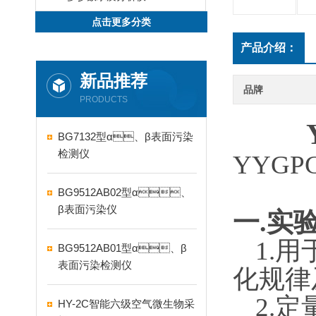
点击更多分类
产品介绍：
新品推荐
品牌
PRODUCTS
BG7132型α、β表面污染
检测仪
YYGPC
BG9512AB02型α、
β表面污染仪
一
.
实
1.
用
BG9512AB01型α、β
表面污染检测仪
化规律及位
2.
定
HY-2C智能六级空气微生物采