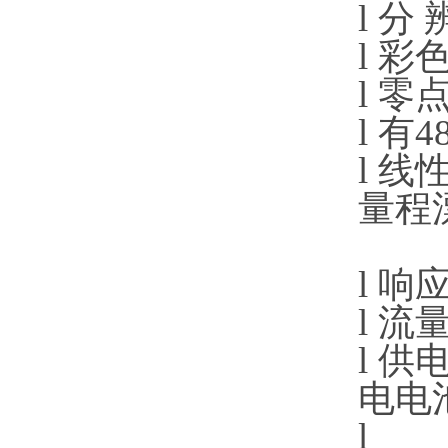
l
分 辨
l
彩色
l
零点
l
有
4
l
线性误
量程漂移
l
响应
l
流量范
l
供电电
电电
l