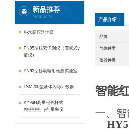
新品推荐
PRODUCTS
产品介绍：
热水高压洗消泵
品牌
PN95型核素识别仪（便携式γ
气体种类
谱仪）
仪器种类
PN93型移动辐射检测实验室
LSM200型液体闪烁计数器
智能
KY96H高量程长杆式
X、γ剂量率仪
一
HY