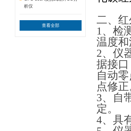
析仪
二
查看全部
1
、
温度和湿
2

据接口
自动零
点修正
3

定。
4
、具
5
