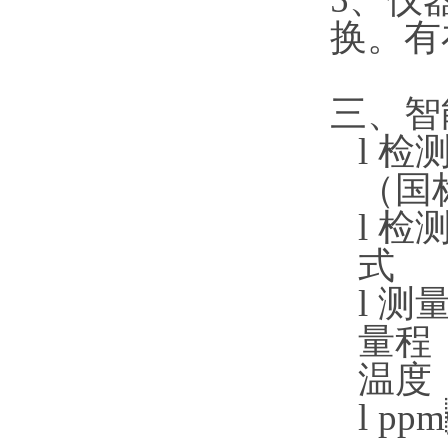
换
三
l
检测
（国
l
检测
式
l
测量范
量程
温度
l
ppm