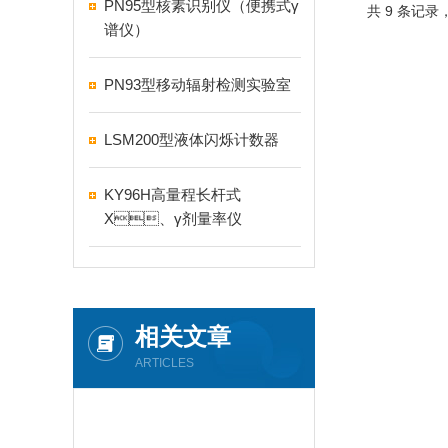
PN95型核素识别仪（便携式γ
共 9 条记录
谱仪）
PN93型移动辐射检测实验室
LSM200型液体闪烁计数器
KY96H高量程长杆式
X、γ剂量率仪
相关文章
ARTICLES