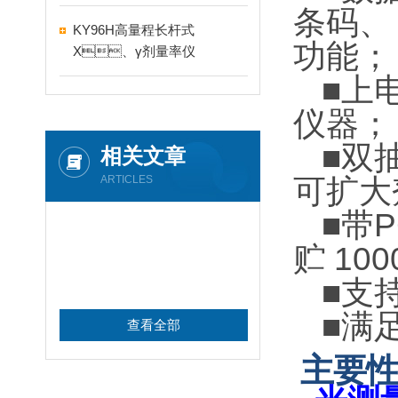
条码
KY96H高量程长杆式
功能；
X、γ剂量率仪
■
上电
仪器；
■
双抽
相关文章
ARTICLES
可扩大剂
■
带
贮
100
■
支持
■
满
查看全部
主要