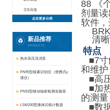
88
《
卫生应急
剂量读
点击更多分类
软件
BR
清晰
新品推荐
PRODUCTS
特点
■7
寸
热水高压洗消泵
和维护
PN95型核素识别仪（便携式γ
■
高压
谱仪）
■
加热
PN93型移动辐射检测实验室
的测量
■
数据
LSM200型液体闪烁计数器