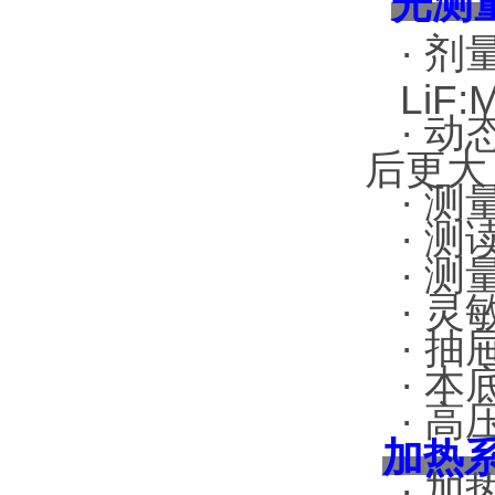
光测
·
剂
LiF:
·
动
后更大
·
测
·
测
·
测
·
灵
·
抽
·
本
·
高
加热
·
加