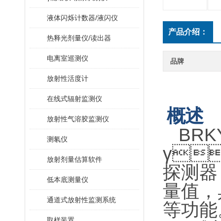
液体闪烁计数器/液闪仪
产品介绍：
热释光剂量仪/读出器
电离室巡测仪
品牌
放射性活度计
在线式辐射监测仪
概述
放射性气溶胶监测仪
B
RK
测氡仪
γ

放射剂量估算软件
探测器
低本底测量仪
量值
通道式放射性监测系统
等功能
取样装置