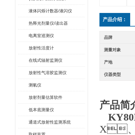
液体闪烁计数器/液闪仪
产品介绍：
热释光剂量仪/读出器
电离室巡测仪
品牌
放射性活度计
测量对象
在线式辐射监测仪
产地
放射性气溶胶监测仪
仪器类型
测氡仪
放射剂量估算软件
产品简介
低本底测量仪
KY8
通道式放射性监测系统
X

取样装置