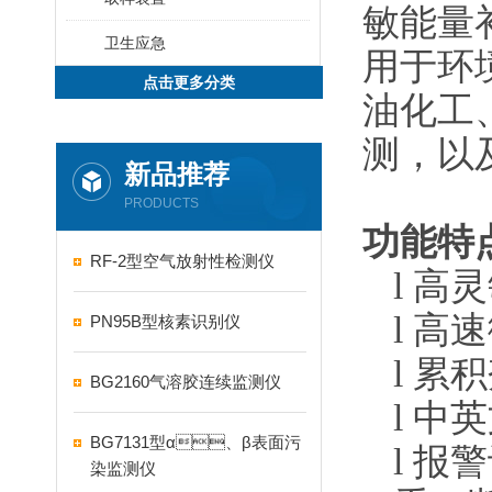
敏能量
卫生应急
用于环境监
点击更多分类
油化工
测，
新品推荐
PRODUCTS
功能特点
RF-2型空气放射性检测仪
l
高灵敏
l
高速微
PN95B型核素识别仪
l
累积剂
BG2160气溶胶连续监测仪
l
中英
BG7131型α、β表面污
l
报警记
染监测仪