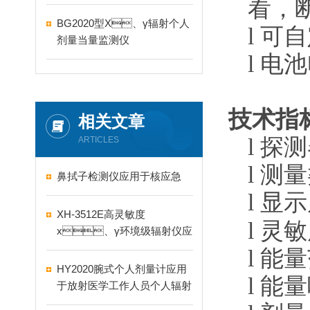
看
BG2020型X、γ辐射个人
l
可自定
剂量当量监测仪
l
电池
技术指标
相关文章
l
探测
ARTICLES
l
测量类
鼻拭子检测仪应用于核应急
l
显示屏
XH-3512E高灵敏度
l
灵敏度
x、γ环境级辐射仪应
用于核应急场所辐射测量
l
能量
HY2020腕式个人剂量计应用
l
能量
于放射医学工作人员个人辐射
防护