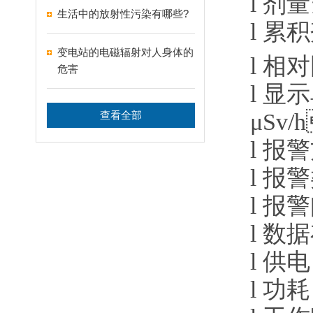
l
剂量当
生活中的放射性污染有哪些?
l
累积剂
变电站的电磁辐射对人身体的
l
相对固
危害
l
显示单
μSv/h
查看全部
l
报警方
l
报警类
l
报警
l
数据存
l
供电
l
功耗