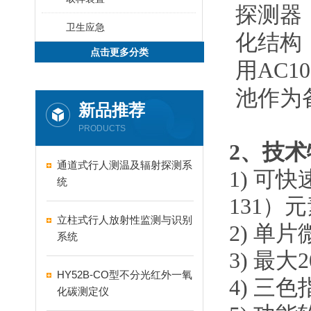
探测器
卫生应急
化结构
点击更多分类
用AC1
池作为备
新品推荐
PRODUCTS
2
、技
通道式行人测温及辐射探测系
1)
可快
统
131
）元素
​立柱式行人放射性监测与识别
2)
单片
系统
3)
最大
2
HY52B-CO型不分光红外一氧
4)
三色指
化碳测定仪