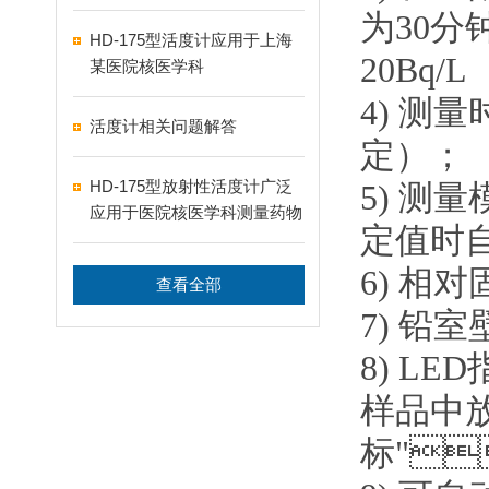
为
30
分钟
HD-175型活度计应用于上海
20Bq/L
某医院核医学科
4)
测量时间
活度计相关问题解答
定）；
HD-175型放射性活度计广泛
5)
测量模
应用于医院核医学科测量药物
定值时自动
活度
6)
相对固
查看全部
7)
铅室壁厚
8)
LED
指
样品中
标
"
