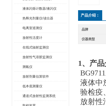
液体闪烁计数器/液闪仪
产品介绍：
热释光剂量仪/读出器
电离室巡测仪
品牌
放射性活度计
仪器类型
在线式辐射监测仪
放射性气溶胶监测仪
1
、
测氡仪
BG971
放射剂量估算软件
液体中放
低本底测量仪
验检疫
通道式放射性监测系统
放射性污
取样装置