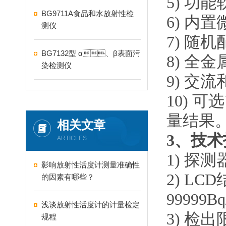
5)
功能软
BG9711A食品和水放射性检
6)
内置微
测仪
7)
随机配
BG7132型 α、β表面污
8)
全金属
染检测仪
9)
交流和
10)
可选
量结果
相关文章
3
、技
ARTICLES
1)
探测
影响放射性活度计测量准确性
2)
LCD
的因素有哪些？
99999Bq
浅谈放射性活度计的计量检定
3)
检出限
规程