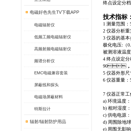
终点设定分档
电磁好色先生TV下载APP
技术指标
1 测量范围：
电磁辐射仪
2 仪器分析重复性
低频工频电磁辐射仪
3 仪器的基
极化电压:（0.
高频射频电磁辐射仪
被测溶液温度
4 终点设定分
频谱分析仪
90，1
EMC电磁兼容套装
5 仪器外形尺寸（
6 仪器重量：5
屏蔽线和探头
7 仪器正常
电磁场屏蔽材料
a) 环境温度
b) 相对湿度
特斯拉计
c) 供电电源
辐射/辐射防护用品
d) 周围除
e) 周围无