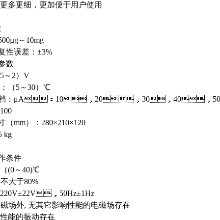
更多更细，更加便于用户使用
：
500µg～10mg
误差：±3%
本参数
5～2）V
：（5～30）℃
档：μA：10，20，30，40，
00
mm）：280×210×120
 kg
工作条件
：（(0～40)℃
：不大于80%
：220V±22V，50Hz±1Hz
地球磁场外, 无其它影响性能的电磁场存在
影响性能的振动存在