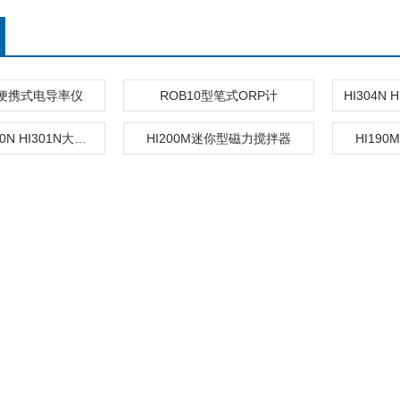
50便携式电导率仪
ROB10型笔式ORP计
HI300N HI310N HI301N大容量磁力搅拌器
HI200M迷你型磁力搅拌器
HI19