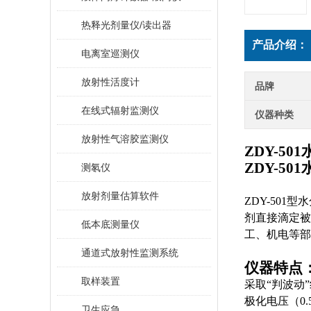
热释光剂量仪/读出器
产品介绍：
电离室巡测仪
放射性活度计
品牌
在线式辐射监测仪
仪器种类
放射性气溶胶监测仪
ZDY-50
ZDY-50
测氡仪
放射剂量估算软件
ZDY-50
剂直接滴定被测样
低本底测量仪
工、机电等
通道式放射性监测系统
仪器特点
取样装置
采取“判波动”
极化电压（0.
卫生应急