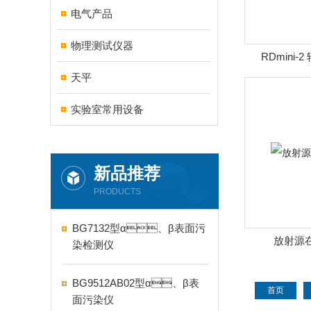
电气产品
物理测试仪器
RDmini
天平
实验室常用设备
新品推荐
PRODUCTS
BG7132型α、β表面污
放射源
染检测仪
BG9512AB02型α、β表
首页
面污染仪