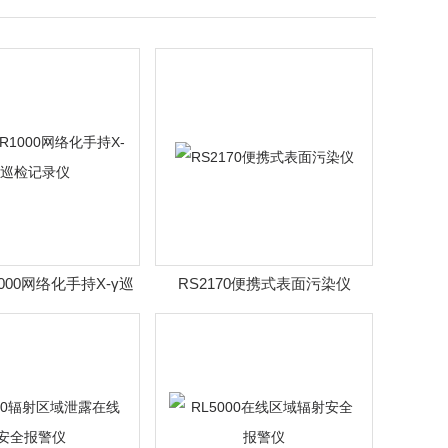
1000网络化手持X-γ巡
RS2170便携式表面污染仪
检记录仪