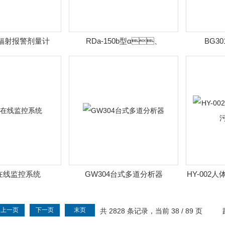
-2 辐射报警剂量计
RDa-150b型α、
BG3
β、γ辐射污染测量仪
在线监控系统
GW304台式多道分析器
HY-002
上一页
下一页
末页
共 2828 条记录，当前 38 / 89 页