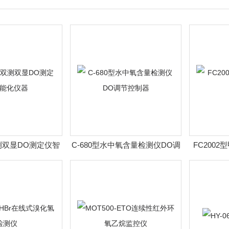
双测双显DO测定仪智
C-680型水中氧含量检测仪DO调
FC200
化仪器
节控制器