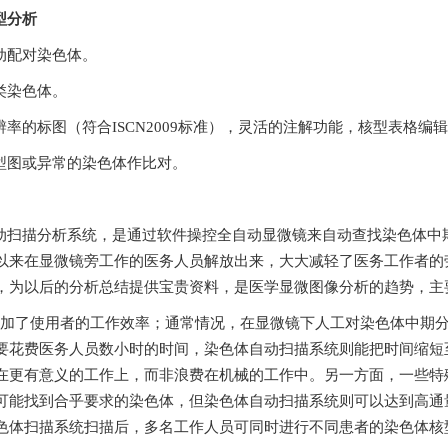
型分析
配对染色体。
色体。
辨率的标图（符合
ISCN2009标准），灵活的注解功能，核型表格编辑器
图或异常的染色体作比对。
扫描分析系统，是通过软件操控全自动显微镜来自动查找染色体中期
来在显微镜旁工作的医务人员解放出来，大大减轻了医务工作者的劳动强
理，为以后的分析总结提供宝贵资料，是医学显微图像分析的趋势，主
、大大增加了使用者的工作效率；通常情况，在显微镜下人工对染色体
花费医务人员数小时的时间，染色体自动扫描系统则能把时间缩短至数分
更有意义的工作上，而非浪费在机械的工作中。另一方面，一
可能找到合乎要求的染色体，但染色体自动扫描系统则可以达到高通
经染色体扫描系统扫描后，多名工作人员可同时进行不同患者的染色体核型分