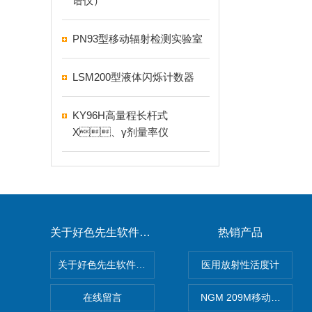
谱仪）
PN93型移动辐射检测实验室
LSM200型液体闪烁计数器
KY96H高量程长杆式
X、γ剂量率仪
关于好色先生软件下载
热销产品
关于好色先生软件下载
医用放射性活度计
在线留言
NGM 209M移动式惰性