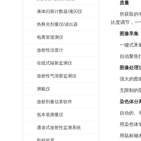
质量
液体闪烁计数器/液闪仪
所获取的中
比度调节
热释光剂量仪/读出器
图像釆集
电离室巡测仪
一键式釆集程
放射性活度计
自动聚焦找
在线式辐射监测仪
图像处理
放射性气溶胶监测仪
强大的图像
测氡仪
无限制的取
放射剂量估算软件
染色体分
自动的
低本底测量仪
用染色体笔
通道式放射性监测系统
用鼠标轴来
取样装置