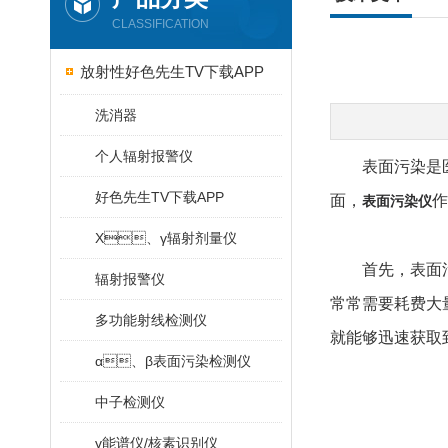
CLASSIFICATION
放射性好色先生TV下载APP
洗消器
个人辐射报警仪
表面污染是医疗器
好色先生TV下载APP
面，
作
表面污染仪
X、γ辐射剂量仪
首先，表面污
辐射报警仪
常常需要耗费大量时
多功能射线检测仪
就能够迅速获取到
α、β表面污染检测仪
中子检测仪
γ能谱仪/核素识别仪